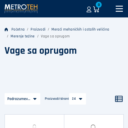
0
Početna
Proizvodi
Merači mehaničkih i ostalih veličina
Merenje težine
Vage sa oprugom
Vage sa oprugom
Podrazumevano
Proizvodi/stranica
24