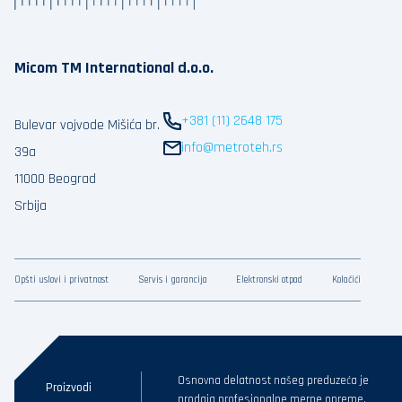
Micom TM International d.o.o.
+381 (11) 2648 175
Bulevar vojvode Mišića br.
info@metroteh.rs
39a
11000 Beograd
Srbija
Opšti uslovi i privatnost
Servis i garancija
Elektronski otpad
Kolačići
Osnovna delatnost našeg preduzeća je
Proizvodi
prodaja profesionalne merne opreme.