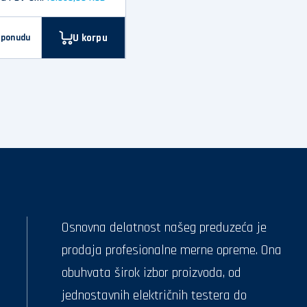
U korpu
 ponudu
Osnovna delatnost našeg preduzeća je
prodaja profesionalne merne opreme. Ona
obuhvata širok izbor proizvoda, od
jednostavnih električnih testera do