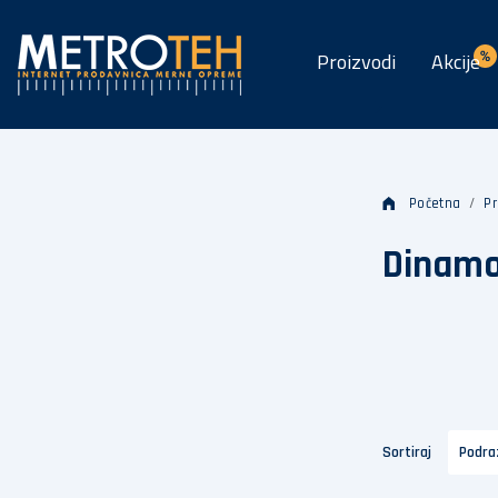
Proizvodi
Akcije
Početna
Pr
Dinamo
Sortiraj
Podr