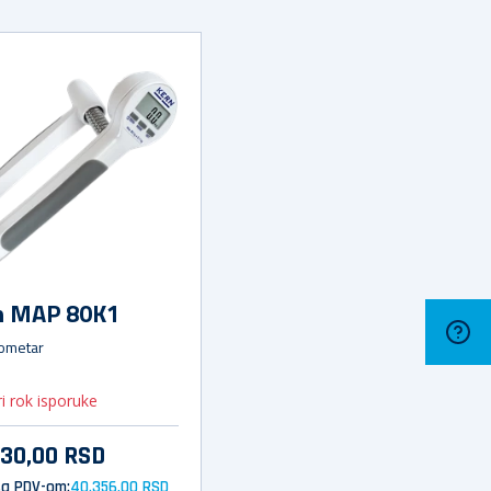
n MAP 80K1
ometar
i rok isporuke
630,00 RSD
sa PDV-om:
40.356,00 RSD