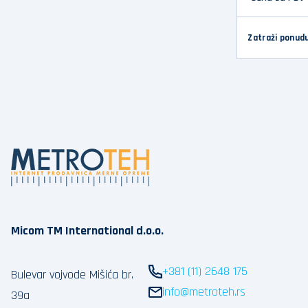
Zatraži ponud
Micom TM International d.o.o.
+381 (11) 2648 175
Bulevar vojvode Mišića br.
info@metroteh.rs
39a