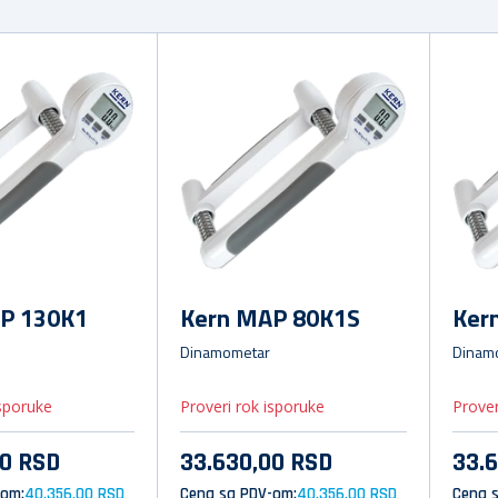
P 130K1
Kern MAP 80K1S
Ker
Dinamometar
Dinam
isporuke
Proveri rok isporuke
Prover
00 RSD
33.630,00 RSD
33.
-om:
40.356,00 RSD
Cena sa PDV-om:
40.356,00 RSD
Cena 