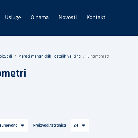
Usluge
O nama
Novosti
Kontakt
oizvodi
Merači mehaničkih i ostalih veličina
Dinamometri
metri
azumevano
Proizvodi/stranica
24