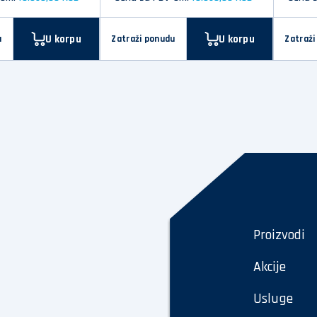
U korpu
U korpu
u
Zatraži ponudu
Zatraži
Proizvodi
Akcije
Usluge