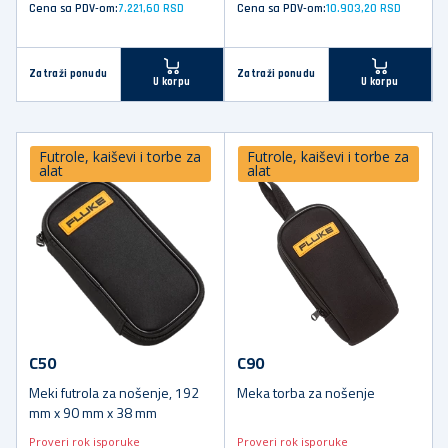
Cena sa PDV-om:
7.221,60 RSD
Cena sa PDV-om:
10.903,20 RSD
Zatraži ponudu
Zatraži ponudu
U korpu
U korpu
Futrole, kaiševi i torbe za
Futrole, kaiševi i torbe za
alat
alat
C50
C90
Meki futrola za nošenje, 192
Meka torba za nošenje
mm x 90 mm x 38 mm
Proveri rok isporuke
Proveri rok isporuke