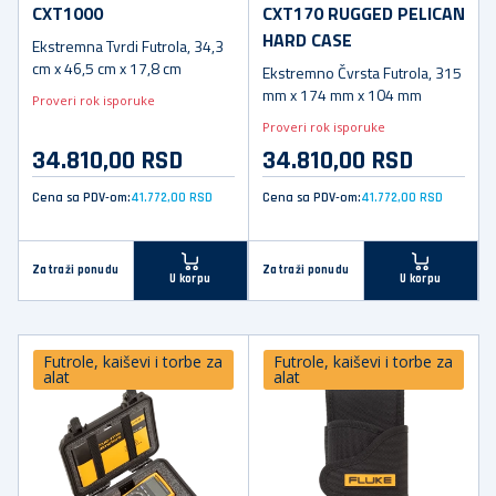
CXT1000
CXT170 RUGGED PELICAN
HARD CASE
Ekstremna Tvrdi Futrola, 34,3
cm x 46,5 cm x 17,8 cm
Ekstremno Čvrsta Futrola, 315
mm x 174 mm x 104 mm
Proveri rok isporuke
Proveri rok isporuke
34.810,00 RSD
34.810,00 RSD
Cena sa PDV-om:
41.772,00 RSD
Cena sa PDV-om:
41.772,00 RSD
Zatraži ponudu
Zatraži ponudu
U korpu
U korpu
Futrole, kaiševi i torbe za
Futrole, kaiševi i torbe za
alat
alat