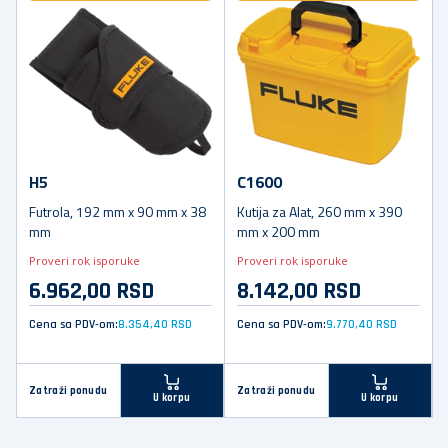
H5
C1600
Futrola, 192 mm x 90 mm x 38
Kutija za Alat, 260 mm x 390
mm
mm x 200 mm
Proveri rok isporuke
Proveri rok isporuke
6.962,00 RSD
8.142,00 RSD
Cena sa PDV-om:
8.354,40 RSD
Cena sa PDV-om:
9.770,40 RSD
Zatraži ponudu
Zatraži ponudu
U korpu
U korpu