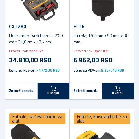
CXT280
H-T6
Ekstremno Tvrdi Futrola, 27,9
Futrola, 192 mm x 90 mm x 38
cm x 31,8 cm x 12,7 cm
mm
Proveri rok isporuke
Proveri rok isporuke
34.810,00 RSD
6.962,00 RSD
Cena sa PDV-om:
41.772,00 RSD
Cena sa PDV-om:
8.354,40 RSD
Zatraži ponudu
Zatraži ponudu
U korpu
U korpu
Futrole, kaiševi i torbe za
Futrole, kaiševi i torbe za
alat
alat