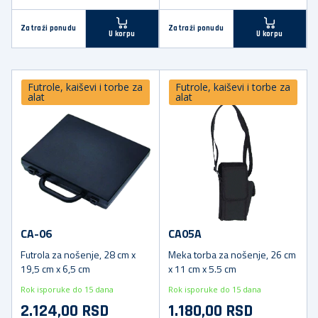
Zatraži ponudu
Zatraži ponudu
U korpu
U korpu
Futrole, kaiševi i torbe za
Futrole, kaiševi i torbe za
alat
alat
CA-06
CA05A
Futrola za nošenje, 28 cm x
Meka torba za nošenje, 26 cm
19,5 cm x 6,5 cm
x 11 cm x 5.5 cm
Rok isporuke do 15 dana
Rok isporuke do 15 dana
2.124,00 RSD
1.180,00 RSD