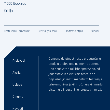
11000 Beograd
Srbija
Opšti uslovi i privatnost
Servis i garancija
Elektronski otpad
Kolačići
Osnovna delatnost našeg preduzeća je
Proizvodi
prodaja profesionalne merne opreme.
Ona obuhvata širok izbor proizvoda, od
Akcije
jednostavnih električnih testera do
najsloženijih instrumenata za testiranje
Usluge
telekomunikacijskih i računarskih mreža,
sistema u industriji i energetskih mreža.
O nama
Novosti