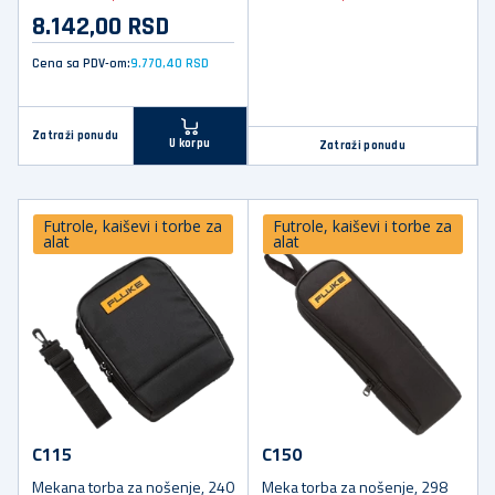
8.142,00 RSD
Cena sa PDV-om:
9.770,40 RSD
Zatraži ponudu
U korpu
Zatraži ponudu
Futrole, kaiševi i torbe za
Futrole, kaiševi i torbe za
alat
alat
C115
C150
Mekana torba za nošenje, 240
Meka torba za nošenje, 298