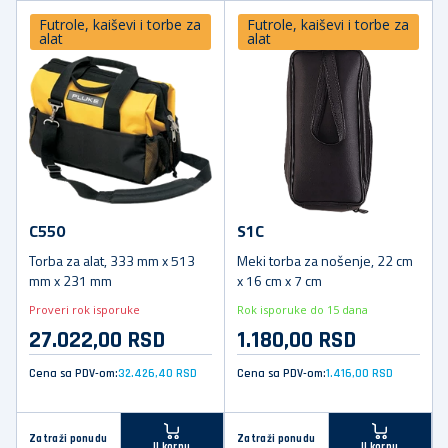
Futrole, kaiševi i torbe za
Futrole, kaiševi i torbe za
alat
alat
C550
S1C
Torba za alat, 333 mm x 513
Meki torba za nošenje, 22 cm
mm x 231 mm
x 16 cm x 7 cm
Proveri rok isporuke
Rok isporuke do 15 dana
27.022,00 RSD
1.180,00 RSD
Cena sa PDV-om:
32.426,40 RSD
Cena sa PDV-om:
1.416,00 RSD
Zatraži ponudu
Zatraži ponudu
U korpu
U korpu