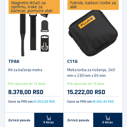
Magnetni držači za
Futrole, kaiševi i torbe za
opremu, trake za
alat
kačenje, pomoćni alati
TPAK
C116
Kit za kačenje metra
Meka torba za nošenje, 240
mm x 230 mm x 65 mm
Rok isporuke do 15 dana
Rok isporuke do 15 dana
8.378,00 RSD
15.222,00 RSD
Cena sa PDV-om:
10.053,60 RSD
Cena sa PDV-om:
18.266,40 RSD
Zatraži ponudu
Zatraži ponudu
U korpu
U korpu