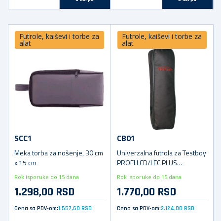
Futrole, kaiševi i torbe za
Futrole, kaiševi i torbe za
alat
alat
SCC1
CB01
Meka torba za nošenje, 30 cm
Univerzalna futrola za Testboy
x 15 cm
PROFI LCD/LEC PLUS
instrumente, 28 cm x 12 cm x 6
Rok isporuke do 15 dana
Rok isporuke do 15 dana
cm
1.298,00 RSD
1.770,00 RSD
Cena sa PDV-om:
1.557,60 RSD
Cena sa PDV-om:
2.124,00 RSD