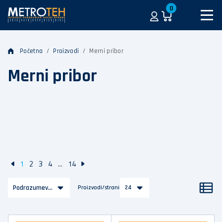
0
Početna
Proizvodi
Merni pribor
Merni pribor
1
2
3
4
...
14
Podrazumevano
Proizvodi/stranica
24