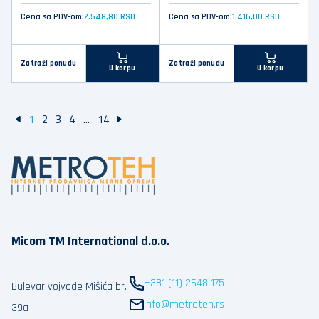
Cena sa PDV-om:
2.548,80 RSD
Cena sa PDV-om:
1.416,00 RSD
Zatraži ponudu
Zatraži ponudu
U korpu
U korpu
1
2
3
4
...
14
Micom TM International d.o.o.
+381 (11) 2648 175
Bulevar vojvode Mišića br.
info@metroteh.rs
39a