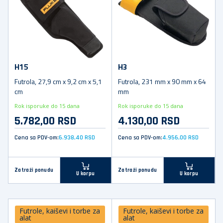
H15
H3
Futrola, 27,9 cm x 9,2 cm x 5,1
Futrola, 231 mm x 90 mm x 64
cm
mm
Rok isporuke do 15 dana
Rok isporuke do 15 dana
5.782,00 RSD
4.130,00 RSD
Cena sa PDV-om:
6.938,40 RSD
Cena sa PDV-om:
4.956,00 RSD
Zatraži ponudu
Zatraži ponudu
U korpu
U korpu
Futrole, kaiševi i torbe za
Futrole, kaiševi i torbe za
alat
alat