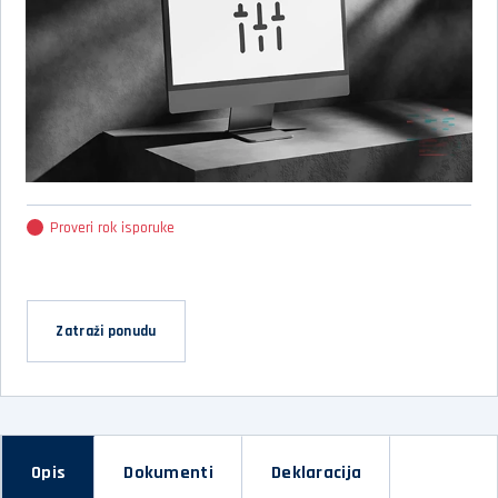
Proveri rok isporuke
Zatraži ponudu
Opis
Dokumenti
Deklaracija