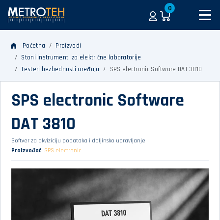
0
Početna
Proizvodi
Stoni instrumenti za električne laboratorije
Testeri bezbednosti uređaja
SPS electronic Software DAT 3810
SPS electronic Software
DAT 3810
Softver za akviziciju podataka i daljinsko upravljanje
Proizvođač
:
SPS electronic