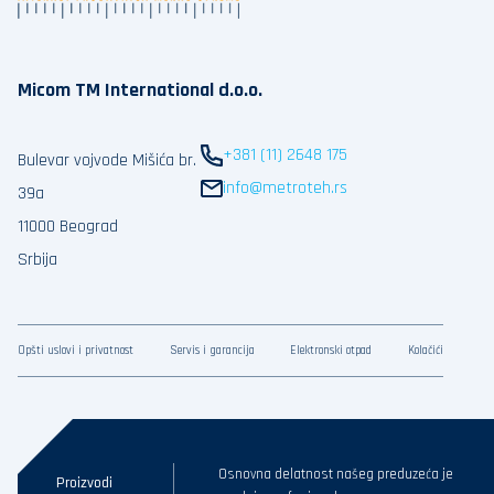
Micom TM International d.o.o.
+381 (11) 2648 175
Bulevar vojvode Mišića br.
info@metroteh.rs
39a
11000 Beograd
Srbija
Opšti uslovi i privatnost
Servis i garancija
Elektronski otpad
Kolačići
Osnovna delatnost našeg preduzeća je
Proizvodi