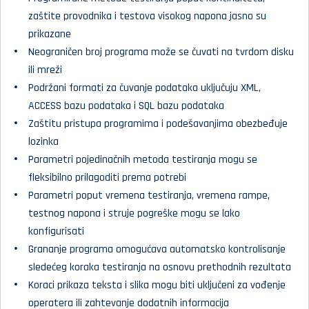
zaštite provodnika i testova visokog napona jasno su
prikazane
Neograničen broj programa može se čuvati na tvrdom disku
ili mreži
Podržani formati za čuvanje podataka uključuju XML,
ACCESS bazu podataka i SQL bazu podataka
Zaštitu pristupa programima i podešavanjima obezbeđuje
lozinka
Parametri pojedinačnih metoda testiranja mogu se
fleksibilno prilagoditi prema potrebi
Parametri poput vremena testiranja, vremena rampe,
testnog napona i struje pogreške mogu se lako
konfigurisati
Grananje programa omogućava automatsko kontrolisanje
sledećeg koraka testiranja na osnovu prethodnih rezultata
Koraci prikaza teksta i slika mogu biti uključeni za vođenje
operatera ili zahtevanje dodatnih informacija