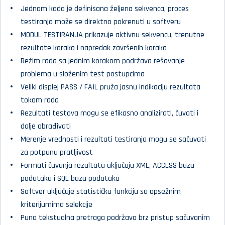
Jednom kada je definisana željena sekvenca, proces
testiranja može se direktno pokrenuti u softveru
MODUL TESTIRANJA prikazuje aktivnu sekvencu, trenutne
rezultate koraka i napredak završenih koraka
Režim rada sa jednim korakom podržava rešavanje
problema u složenim test postupcima
Veliki displej PASS / FAIL pruža jasnu indikaciju rezultata
tokom rada
Rezultati testova mogu se efikasno analizirati, čuvati i
dalje obrađivati
Merenje vrednosti i rezultati testiranja mogu se sačuvati
za potpunu pratljivost
Formati čuvanja rezultata uključuju XML, ACCESS bazu
podataka i SQL bazu podataka
Softver uključuje statističku funkciju sa opsežnim
kriterijumima selekcije
Puna tekstualna pretraga podržava brz pristup sačuvanim