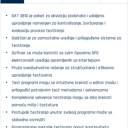
DAT 3810 je paket za akviziciju podataka i udaljeno
upravljanje namenjen za kontrolisanje, izvršavanje i
evaluaciju procesa testiranja
Sadržan je za samostalne uređaje i prilagođene sisteme za
testiranje
Softver se može koristiti sa svim tipovima SPS
elektronskih uređaja opremljenih sa interfejsom
Pruža sveobuhvatno rešenje za strukturirano i efikasno
upravljanje testovima
Test programi mogu se intuitivno kreirati u editor modu i
prilagoditi potrebnim test metodama i sekvencama
Kompleksne sekvence testiranja mogu se lako kreirati
pomoću miša i tastature
Postupak testiranja unutar svakog programa može se
slobodno osmisliti
Programirane metode testiranja poput kontinuiteta,