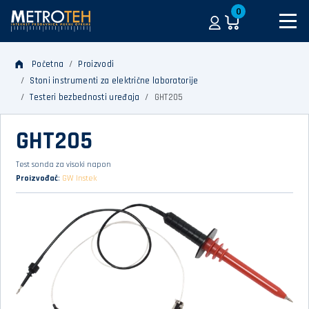
0
Početna
Proizvodi
Stoni instrumenti za električne laboratorije
Testeri bezbednosti uređaja
GHT205
GHT205
Test sonda za visoki napon
Proizvođač
:
GW Instek