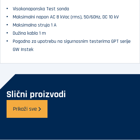
Visokonaponska Test sonda
Maksimalni napon AC 8 kVac (rms), 50/60Hz, DC 10 kV
Maksimalna struja 1 A
Dužina kabla 1 m
Pogodno za upotrebu na sigurnosnim testerima GPT serije
GW Instek
Slični proizvodi
Prikaži sve