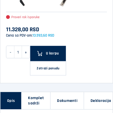
Proveri rok isporuke
11.328,00 RSD
Cena sa PDV-om:
13.593,60 RSD
-
+
U korpu
Zatraži ponudu
Komplet
Opis
Dokumenti
Deklaracija
sadrži