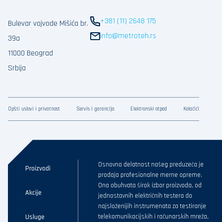
+381 (11) 2648 175
Bulevar vojvode Mišića br.
info@metroteh.rs
39a
11000 Beograd
Srbija
Opšti uslovi i privatnost
Servis i garancija
Elektronski otpad
Kolačići
Osnovna delatnost našeg preduzeća je
Proizvodi
prodaja profesionalne merne opreme.
Ona obuhvata širok izbor proizvoda, od
Akcije
jednostavnih električnih testera do
najsloženijih instrumenata za testiranje
Usluge
telekomunikacijskih i računarskih mreža,